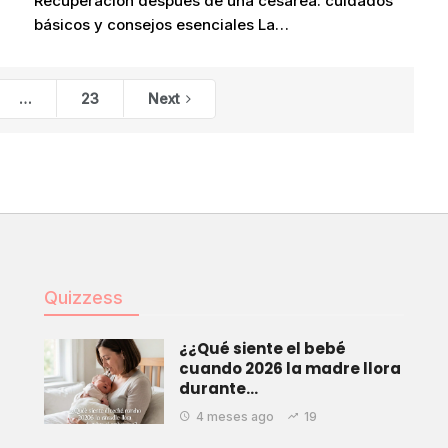
Recuperación después de una cesárea: cuidados
básicos y consejos esenciales La…
…
23
Next
Quizzess
¿¿Qué siente el bebé
cuando 2026 la madre llora
durante…
4 meses ago
19