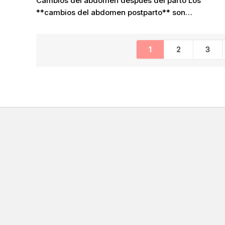
Cambios del abdomen después del parto Los
**cambios del abdomen postparto** son…
1
2
3