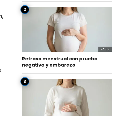
n,
69
Retraso menstrual con prueba
negativa y embarazo
s