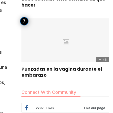
 es
hacer
a
s
46
 una
Punzadas en la vagina durante el
embarazo
os,
Connect With Community
279k
Likes
Like our page
na