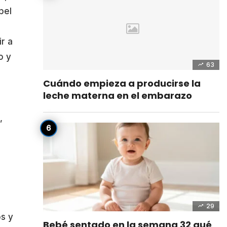
pel
ir a
o y
63
Cuándo empieza a producirse la
leche materna en el embarazo
,
29
os y
Bebé sentado en la semana 32 qué