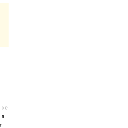
e de
 a
en