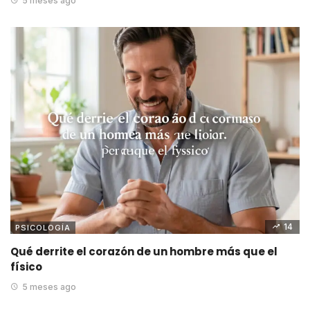
5 meses ago
14
PSICOLOGÍA
Qué derrite el corazón de un hombre más que el
físico
5 meses ago