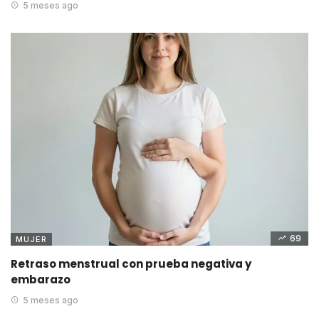
5 meses ago
69
MUJER
Retraso menstrual con prueba negativa y
embarazo
5 meses ago