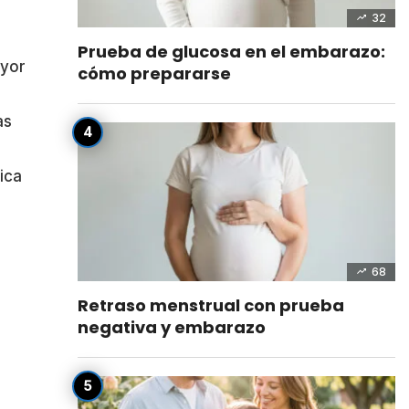
32
Prueba de glucosa en el embarazo:
ayor
cómo prepararse
as
n
ica
68
Retraso menstrual con prueba
negativa y embarazo