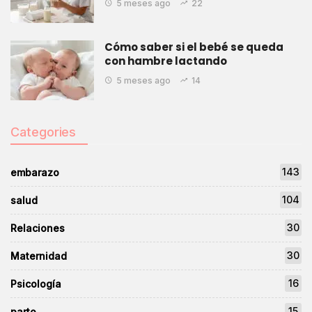
5 meses ago
22
Cómo saber si el bebé se queda
con hambre lactando
5 meses ago
14
Categories
143
embarazo
104
salud
30
Relaciones
30
Maternidad
16
Psicología
15
parto