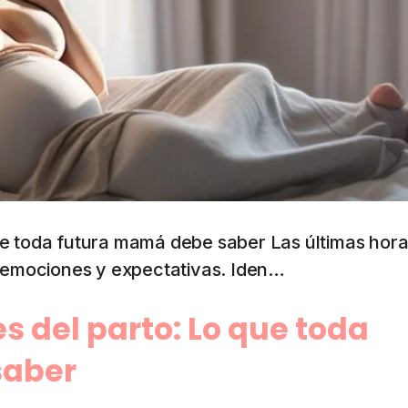
ue toda futura mamá debe saber Las últimas hor
e emociones y expectativas. Iden…
 del parto: Lo que toda
saber