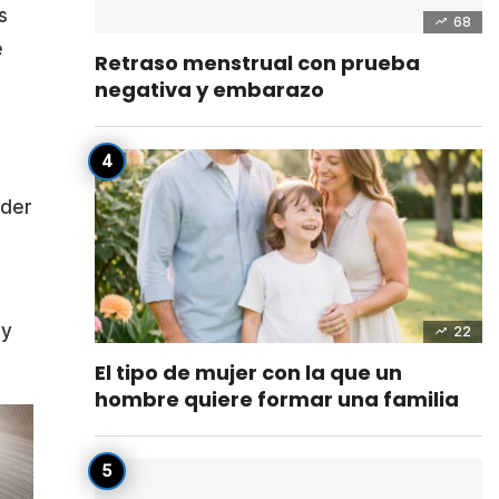
s
68
e
Retraso menstrual con prueba
negativa y embarazo
nder
e
 y
22
El tipo de mujer con la que un
hombre quiere formar una familia