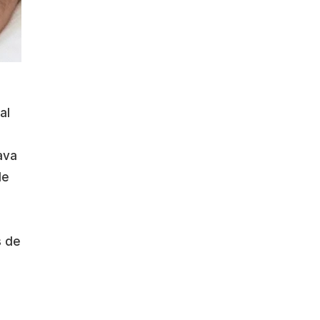
al
ava
de
s de