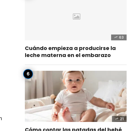
63
Cuándo empieza a producirse la
leche materna en el embarazo
n
21
Cómo contar las patadas del bebé